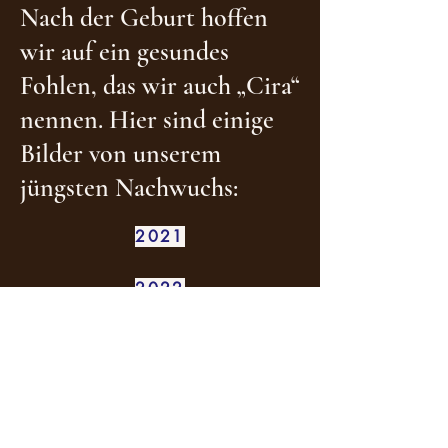
Nach der Geburt hoffen
wir auf ein gesundes
Fohlen, das wir auch „Cira“
nennen. Hier sind einige
Bilder von unserem
jüngsten Nachwuchs:
2021
2022
2024
alpakaanderleine@gmx.de
Jens Brumm Martin Struthmann GbR
Alpaka an der Leine