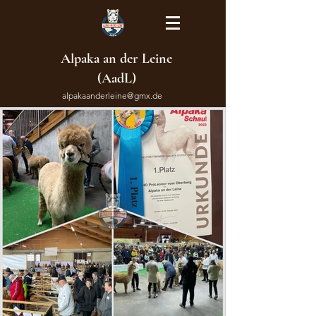
Alpaka an der Leine
(AadL)
alpakaanderleine@gmx.de